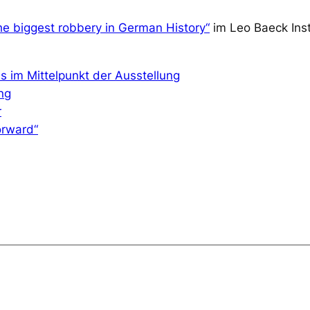
he biggest robbery in German History“
im Leo Baeck Ins
 im Mittelpunkt der Ausstellung
ng
r
orward“