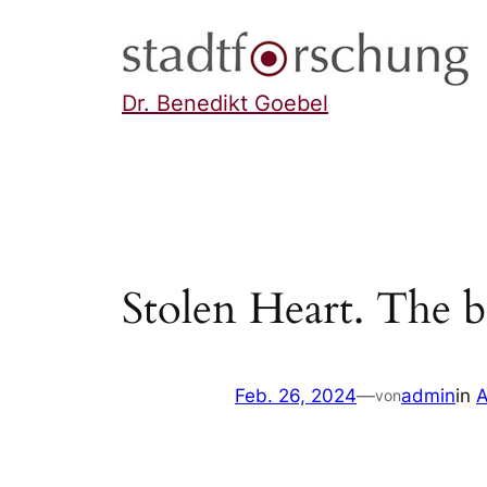
Zum
Inhalt
springen
Dr. Benedikt Goebel
Stolen Heart. The 
Feb. 26, 2024
—
admin
in
A
von