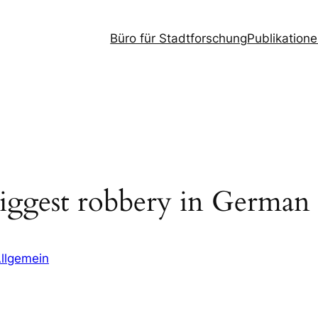
Büro für Stadtforschung
Publikation
biggest robbery in German
llgemein