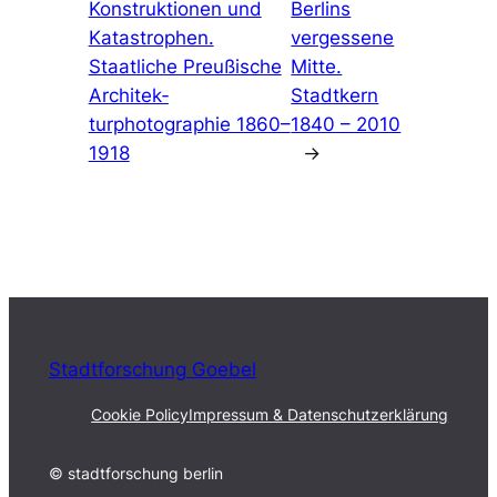
Konstruktionen und
Berlins
Katastrophen.
vergessene
Staatliche Preußische
Mitte.
Archi­tek­
Stadtkern
turphotographie 1860–
1840 – 2010
1918
→
Stadtforschung Goebel
Cookie Policy
Impressum & Datenschutzerklärung
© stadtforschung berlin